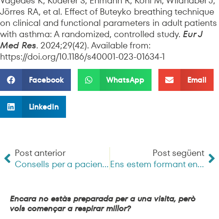
Vagedes K, Kuderer S, Ehmann R, Kohl M, Wildhaber J,
Jörres RA, et al. Effect of Buteyko breathing technique
on clinical and functional parameters in adult patients
with asthma: A randomized, controlled study.
Eur J
Med Res
. 2024;29(42). Available from:
https://doi.org/10.1186/s40001-023-01634-1
Facebook
WhatsApp
Email
LinkedIn
Post anterior
Post següent
Consells per a pacients amb malalties respiratòries cròniques: prepara’t per l’hivern!
Ens estem formant en anquiloglòsia: perquè és important per a la respiració?
Encara no estàs preparada per a una visita, però
vols començar a respirar millor?