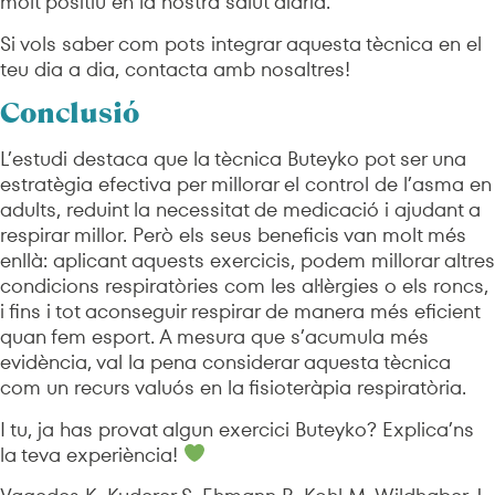
molt positiu en la nostra salut diària.
Si vols saber com pots integrar aquesta tècnica en el
teu dia a dia, contacta amb nosaltres!
Conclusió
L’estudi destaca que la tècnica Buteyko pot ser una
estratègia efectiva per millorar el control de l’asma en
adults, reduint la necessitat de medicació i ajudant a
respirar millor. Però els seus beneficis van molt més
enllà: aplicant aquests exercicis, podem millorar altres
condicions respiratòries com les al·lèrgies o els roncs,
i fins i tot aconseguir respirar de manera més eficient
quan fem esport. A mesura que s’acumula més
evidència, val la pena considerar aquesta tècnica
com un recurs valuós en la fisioteràpia respiratòria.
I tu, ja has provat algun exercici Buteyko? Explica’ns
la teva experiència!