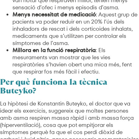
van notar que respiraven millor, tenien menys
sensació d’ofec i menys episodis d’asma.
Menys necessitat de medicació
: Aquest grup de
pacients va poder reduir en un 20% l’ús dels
inhaladors de rescat i dels corticoides inhalats,
medicaments que s’utilitzen per controlar els
símptomes de l’asma.
Millora en la funció respiratòria
: Els
mesuraments van mostrar que les vies
respiratòries s’havien obert una mica més, fent
que respirar fos més fàcil i efectiu.
Per què funciona la tècnica
Buteyko?
La hipòtesi de Konstantin Buteyko, el doctor que va
idear els exercicis, suggereix que moltes persones
amb asma respiren massa ràpid i amb massa força
(hiperventilació), cosa que pot empitjorar els
símptomes perquè fa que el cos perdi diòxid de