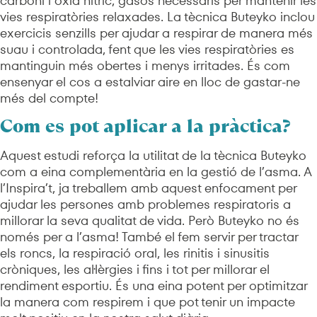
carboni i òxid nítric, gasos necessaris per mantenir les
vies respiratòries relaxades. La tècnica Buteyko inclou
exercicis senzills per ajudar a respirar de manera més
suau i controlada, fent que les vies respiratòries es
mantinguin més obertes i menys irritades. És com
ensenyar el cos a estalviar aire en lloc de gastar-ne
més del compte!
Com es pot aplicar a la pràctica?
Aquest estudi reforça la utilitat de la tècnica Buteyko
com a eina complementària en la gestió de l’asma. A
l’Inspira’t, ja treballem amb aquest enfocament per
ajudar les persones amb problemes respiratoris a
millorar la seva qualitat de vida. Però Buteyko no és
només per a l’asma! També el fem servir per tractar
els roncs, la respiració oral, les rinitis i sinusitis
cròniques, les al·lèrgies i fins i tot per millorar el
rendiment esportiu. És una eina potent per optimitzar
la manera com respirem i que pot tenir un impacte